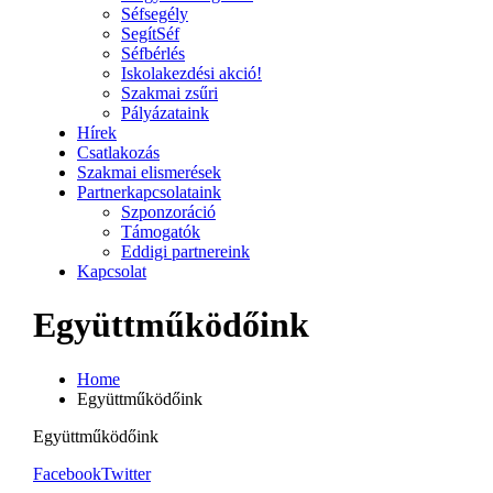
Séfsegély
SegítSéf
Séfbérlés
Iskolakezdési akció!
Szakmai zsűri
Pályázataink
Hírek
Csatlakozás
Szakmai elismerések
Partnerkapcsolataink
Szponzoráció
Támogatók
Eddigi partnereink
Kapcsolat
Együttműködőink
Home
Együttműködőink
Együttműködőink
Facebook
Twitter