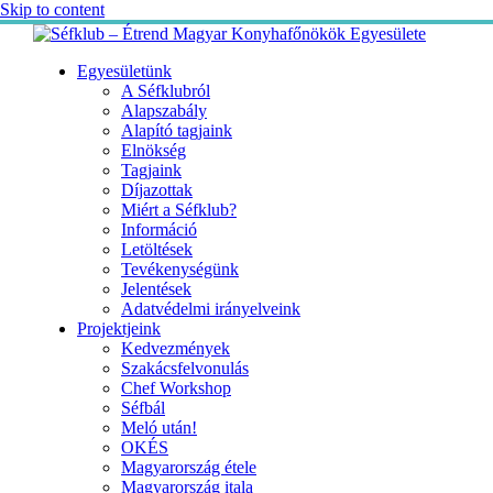
Skip to content
Egyesületünk
A Séfklubról
Alapszabály
Alapító tagjaink
Elnökség
Tagjaink
Díjazottak
Miért a Séfklub?
Információ
Letöltések
Tevékenységünk
Jelentések
Adatvédelmi irányelveink
Projektjeink
Kedvezmények
Szakácsfelvonulás
Chef Workshop
Séfbál
Meló után!
OKÉS
Magyarország étele
Magyarország itala