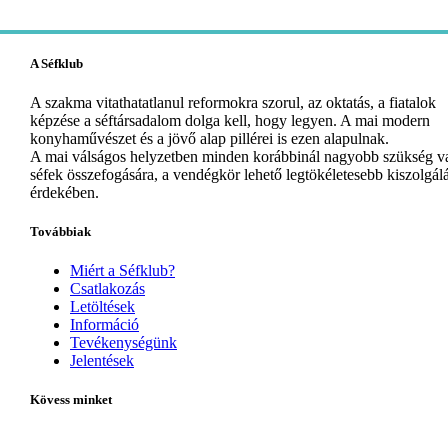
A Séfklub
A szakma vitathatatlanul reformokra szorul, az oktatás, a fiatalok
képzése a séftársadalom dolga kell, hogy legyen. A mai modern
konyhaművészet és a jövő alap pillérei is ezen alapulnak.
A mai válságos helyzetben minden korábbinál nagyobb szükség v
séfek összefogására, a vendégkör lehető legtökéletesebb kiszolgál
érdekében.
Továbbiak
Miért a Séfklub?
Csatlakozás
Letöltések
Információ
Tevékenységünk
Jelentések
Kövess minket