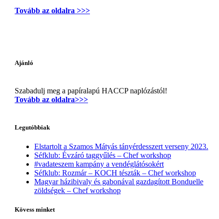
Tovább az oldalra >>>
Ajánló
Szabadulj meg a papíralapú HACCP naplózástól!
Tovább az oldalra>>>
Legutóbbiak
Elstartolt a Szamos Mátyás tányérdesszert verseny 2023.
Séfklub: Évzáró taggyűlés – Chef workshop
#vadateszem kampány a vendéglátósokért
Séfklub: Rozmár – KOCH tészták – Chef workshop
Magyar házibivaly és gabonával gazdagított Bonduelle
zöldségek – Chef workshop
Kövess minket